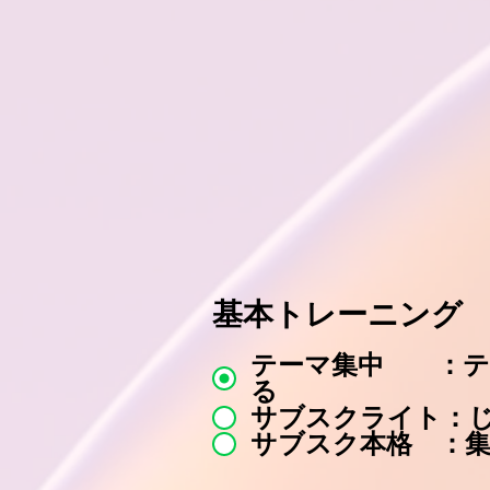
基本トレーニング
テーマ集中 ：テ
る
サブスクライト：
サブスク本格 ：